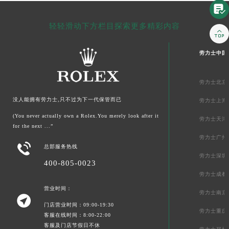

轻轻滑动下方栏目探索更多精彩内容

劳力士中国
劳力士北京
没人能拥有劳力士,只不过为下一代保管而已
劳力士上海
(You never actually own a Rolex.You merely look after it
劳力士天津
for the next ...”
劳力士广州

总部服务热线
劳力士深圳
400-805-0023
劳力士成都
营业时间：
劳力士南京

门店营业时间：09:00-19:30
劳力士重庆
客服在线时间：8:00-22:00
客服及门店节假日不休