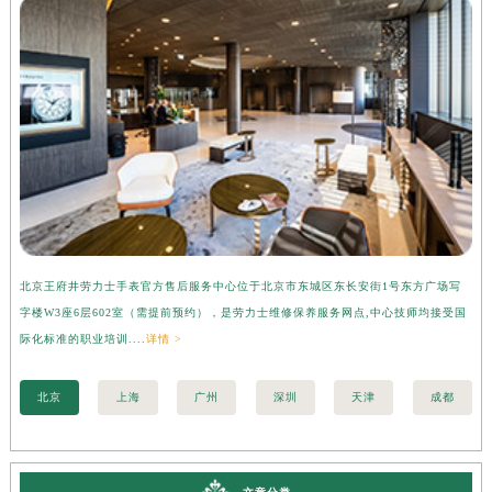
北京王府井劳力士手表官方售后服务中心位于北京市东城区东长安街1号东方广场写
上
字楼W3座6层602室（需提前预约），是劳力士维修保养服务网点,中心技师均接受国
心
际化标准的职业培训....
详情 >
受
北京
上海
广州
深圳
天津
成都