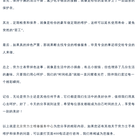
首先，保持手腕的清洁干燥，减少化学物质的接触，就像是给你的爱表穿上了一层隐形的
保护衣。
其次，定期检查和保养，就像是给你的豪车做定期的维护，这样可以延长使用寿命，避免
突然的“罢工”。
最后，如果真的掉色严重，那就果断去找专业的维修服务，毕竟专业的事还得交给专业的
人来做。
总之，劳力士表带掉色这事，就像是生活中的小插曲，有点小烦恼，但也增添了几分生活
的趣味。只要我们用心呵护，我们的“时间机器”就能一直闪耀着光芒，陪伴我们度过每一
个精彩瞬间。
记住，无论是劳力士还是其他任何手表，它们都是我们生活中的美好伙伴，值得我们用真
心去呵护。好了，今天的分享就到这里，希望每位朋友都能成为自己时间的主人，享受每
一刻的美好！
以上就是
北京劳力士维修服务中心
为您分享的精彩内容。如果您还有其他关于劳力士手表
维护和保养的问题，可以拨打页面400电话进行咨询，我们将竭诚为您服务。