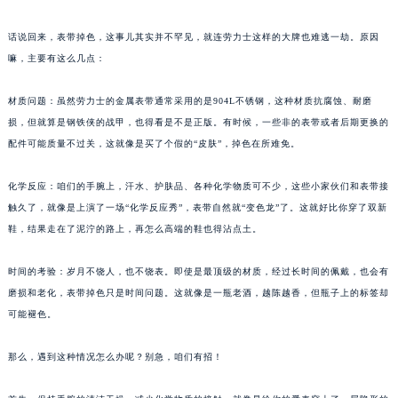
话说回来，表带掉色，这事儿其实并不罕见，就连劳力士这样的大牌也难逃一劫。原因
嘛，主要有这么几点：
材质问题：虽然劳力士的金属表带通常采用的是904L不锈钢，这种材质抗腐蚀、耐磨
损，但就算是钢铁侠的战甲，也得看是不是正版。有时候，一些非的表带或者后期更换的
配件可能质量不过关，这就像是买了个假的“皮肤”，掉色在所难免。
化学反应：咱们的手腕上，汗水、护肤品、各种化学物质可不少，这些小家伙们和表带接
触久了，就像是上演了一场“化学反应秀”，表带自然就“变色龙”了。这就好比你穿了双新
鞋，结果走在了泥泞的路上，再怎么高端的鞋也得沾点土。
时间的考验：岁月不饶人，也不饶表。即使是最顶级的材质，经过长时间的佩戴，也会有
磨损和老化，表带掉色只是时间问题。这就像是一瓶老酒，越陈越香，但瓶子上的标签却
可能褪色。
那么，遇到这种情况怎么办呢？别急，咱们有招！