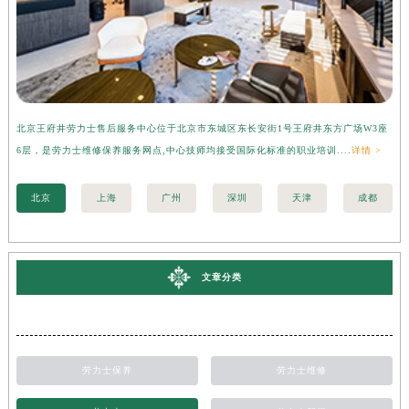
北京王府井劳力士售后服务中心位于北京市东城区东长安街1号王府井东方广场W3座
广
6层，是劳力士维修保养服务网点,中心技师均接受国际化标准的职业培训....
详情 >
层
北京
上海
广州
深圳
天津
成都
文章分类
劳力士保养
劳力士维修