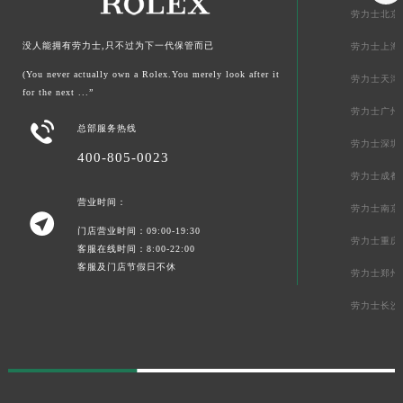
劳力士北京
没人能拥有劳力士,只不过为下一代保管而已
劳力士上海
(You never actually own a Rolex.You merely look after it
劳力士天津
for the next ...”
劳力士广州

总部服务热线
劳力士深圳
400-805-0023
劳力士成都
营业时间：
劳力士南京

门店营业时间：09:00-19:30
劳力士重庆
客服在线时间：8:00-22:00
客服及门店节假日不休
劳力士郑州
劳力士长沙