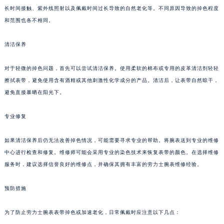
长时间接触、紫外线照射以及佩戴时间过长导致的自然老化等。不同原因导致的掉色程度
和范围也各不相同。
清洁保养
对于轻微的掉色问题，首先可以尝试清洁保养。使用柔软的棉布或专用的皮革清洁剂轻轻
擦拭表带，避免使用含有酒精或其他刺激性化学成分的产品。清洁后，让表带自然晾干，
避免直接暴晒在阳光下。
专业修复
如果清洁保养后仍无法改善掉色情况，可能需要寻求专业的帮助。将腕表送到专业的维修
中心进行检查和修复。维修师可能会采用专业的染色技术来恢复表带的颜色。在选择维修
服务时，建议选择信誉良好的维修点，并确保其拥有丰富的劳力士腕表维修经验。
预防措施
为了防止劳力士腕表表带掉色或加速老化，日常佩戴时应注意以下几点：