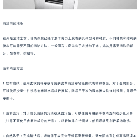
清洁前的准备
在开始清洁之前，请确保您已经了解了劳力士腕表的具体型号和材质。不同材质和结构的
腕表可能需要不同的清洁方法。一般而言，应先将手表拆卸下来，尤其是需要清洗的部
分，如表带、按钮等。
温和清洁方法
1.软布擦拭：使用柔软的棉布或专用的皮革清洁布轻轻擦拭表带和表面。对于金属部分，
可以使用少量中性洗涤剂稀释水后轻轻擦拭，随后用干净的湿布擦去洗涤剂残留，并用干
布擦干。
2.温和去污：对于难以清除的污渍或顽固污垢，可以使用专用的手表清洗剂或少量牙膏
（注意不要使用含磨砂成分的产品），轻轻涂抹在污渍处，然后用软毛刷轻柔地刷洗。
3.自然风干：完成清洁后，请确保手表完全干燥再重新组装。避免阳光直射或高温环境加