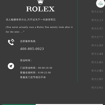

劳力士北京
没人能拥有劳力士,只不过为下一代保管而已
劳力士上海
(You never actually own a Rolex.You merely look after it
劳力士天津
for the next ...”
劳力士广州

总部服务热线
劳力士深圳
400-805-0023
劳力士成都
营业时间：
劳力士南京

门店营业时间：09:00-19:30
劳力士重庆
客服在线时间：8:00-22:00
客服及门店节假日不休
劳力士郑州
劳力士长沙