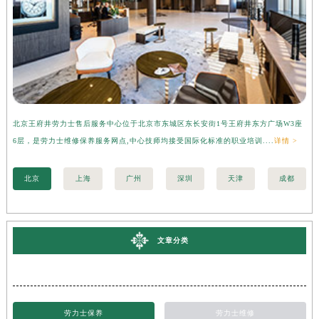
北京王府井劳力士售后服务中心位于北京市东城区东长安街1号王府井东方广场W3座
广
6层，是劳力士维修保养服务网点,中心技师均接受国际化标准的职业培训....
详情 >
层
北京
上海
广州
深圳
天津
成都
文章分类
劳力士保养
劳力士维修