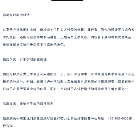
藤椅与时间的对话
在享受户外休闲时光时，藤椅成为了许多人钟爱的选择。其轻盈、透气的设计不仅适合长
时间坐卧，还能与自然环境和谐融合。正如劳力士手表在不同场合下展现出的优雅风范，
藤椅在家居装饰中扮演着不可或缺的角色。
预防为先：日常护理的重要性
预防是解决劳力士手表进灰问题的第一步。在日常使用中，应尽量避免将手表暴露于灰尘
较多的环境中。例如，在进行户外活动时，选择佩戴不易积灰的手链或腕带；或者在家中
时将手表置于远离尘埃的位置。同时，定期对手表进行清洁和保养也是关键步骤之一。
温馨提示：藤椅与手表的日常保养
如果您的手表出现问题建议您尽快拨打劳力士售后维修服务中心热线：400-805-0023进
行咨询。