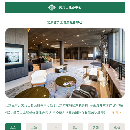
劳力士服务中心
北京劳力士售后服务中心
北京王府井劳力士售后服务中心位于北京市东城区东长安街1号王府井东方广场W3座
广
6层，是劳力士维修保养服务网点,中心技师均接受国际化标准的职业培训....
详情 >
层
北京
上海
广州
深圳
天津
成都