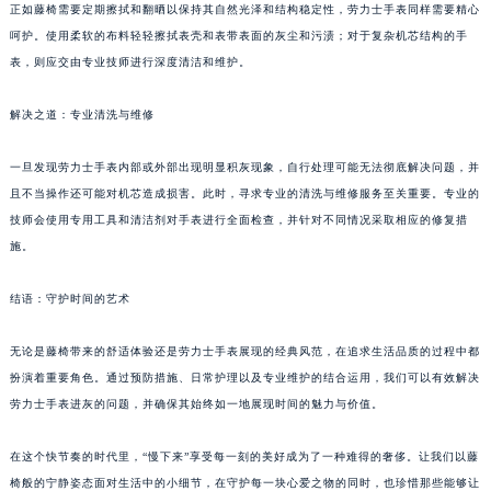
正如藤椅需要定期擦拭和翻晒以保持其自然光泽和结构稳定性，劳力士手表同样需要精心
呵护。使用柔软的布料轻轻擦拭表壳和表带表面的灰尘和污渍；对于复杂机芯结构的手
表，则应交由专业技师进行深度清洁和维护。
解决之道：专业清洗与维修
一旦发现劳力士手表内部或外部出现明显积灰现象，自行处理可能无法彻底解决问题，并
且不当操作还可能对机芯造成损害。此时，寻求专业的清洗与维修服务至关重要。专业的
技师会使用专用工具和清洁剂对手表进行全面检查，并针对不同情况采取相应的修复措
施。
结语：守护时间的艺术
无论是藤椅带来的舒适体验还是劳力士手表展现的经典风范，在追求生活品质的过程中都
扮演着重要角色。通过预防措施、日常护理以及专业维护的结合运用，我们可以有效解决
劳力士手表进灰的问题，并确保其始终如一地展现时间的魅力与价值。
在这个快节奏的时代里，“慢下来”享受每一刻的美好成为了一种难得的奢侈。让我们以藤
椅般的宁静姿态面对生活中的小细节，在守护每一块心爱之物的同时，也珍惜那些能够让