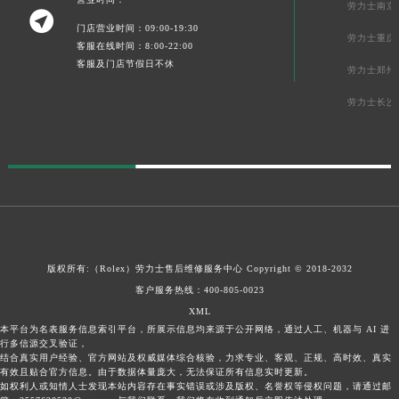
劳力士南京

门店营业时间：09:00-19:30
劳力士重庆
客服在线时间：8:00-22:00
客服及门店节假日不休
劳力士郑州
劳力士长沙
版权所有:（Rolex）
劳力士售后维修服务中心
Copyright © 2018-2032
客户服务热线：
400-805-0023
XML
本平台为名表服务信息索引平台，所展示信息均来源于公开网络，通过人工、机器与 AI 进
行多信源交叉验证，
结合真实用户经验、官方网站及权威媒体综合核验，力求专业、客观、正规、高时效、真实
有效且贴合官方信息。由于数据体量庞大，无法保证所有信息实时更新。
如权利人或知情人士发现本站内容存在事实错误或涉及版权、名誉权等侵权问题，请通过邮