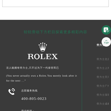

轻轻滑动下方栏目探索更多精彩内容

劳力士中国
劳力士北京
没人能拥有劳力士,只不过为下一代保管而已
劳力士上海
(You never actually own a Rolex.You merely look after it
劳力士天津
for the next ...”
劳力士广州

总部服务热线
劳力士深圳
400-805-0023
劳力士成都
营业时间：