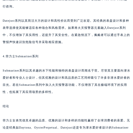
行咨询。
Datejust系列以其简洁大方的设计和高性价比而受到广泛欢迎。其经典的表盘设计和多种
表带选择使其能够适应各种场合和风格需求。如果将火灾报警器元素融入Datejust系列
中，不仅增加了其实用性，还提升了其安全性。在紧急情况下，佩戴者可以通过手表上的
警报声快速识别危险信号并采取相应措施。
4.劳力士Submariner系列
Submariner系列以其卓越的水下性能和独特的表盘设计而闻名于世。尽管其主要面向潜水
爱好者和专业人士设计，但其优雅的设计和高品质的工艺同样吸引了许多非潜水爱好者的
目光。若在Submariner系列中加入火灾报警器功能，不仅增强了其在极端环境下的实用
性，也拓展了其应用场景的多样性。
结论
劳力士女表凭借其卓越的品质、优雅的设计和多样的功能性赢得了全球消费者的喜爱。无
论是经典如Daytona、OysterPerpetual、Datejust还是专为潜水爱好者设计的Submariner