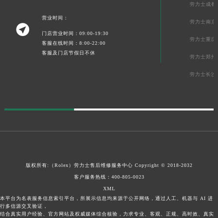
劳力士成都
营业时间：
劳力士南京

门店营业时间：09:00-19:30
劳力士重庆
客服在线时间：8:00-22:00
客服及门店节假日不休
劳力士郑州
劳力士长沙
版权所有:（Rolex）
劳力士售后维修服务中心
Copyright © 2018-2032
客户服务热线：
400-805-0023
XML
本平台为名表服务信息索引平台，所展示信息均来源于公开网络，通过人工、机器与 AI 进
行多信源交叉验证，
结合真实用户经验、官方网站及权威媒体综合核验，力求专业、客观、正规、高时效、真实