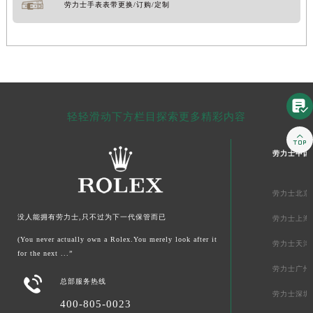
劳力士手表表带更换/订购/定制

轻轻滑动下方栏目探索更多精彩内容

劳力士中国
劳力士北京
没人能拥有劳力士,只不过为下一代保管而已
劳力士上海
(You never actually own a Rolex.You merely look after it
劳力士天津
for the next ...”
劳力士广州

总部服务热线
劳力士深圳
400-805-0023