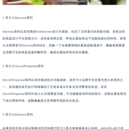
1.劳力士Daytona系列
Daytona系列以其经典的Submariner设计为基础，结合了日间显示的创新功能。其标志性
的表盘设计不仅美观大方，还具备高辨识度，即使在紧急情况下也能迅速识别时间。若将
火灾报警器与Daytona系列结合，想象一下在烟雾缭绕的紧急疏散通道中，佩戴者能够通
过清晰可见的表盘迅速判断时间，确保在最短时间内安全撤离。
2.劳力士OysterPerpetual系列
OysterPerpetual系列以其经典的防水功能著称，是劳力士品牌中历史最为悠久的系列之
一。其优雅的表壳设计和细腻的工艺使其成为许多女性消费者的首选。若在
OysterPerpetual系列中加入火灾报警器功能，不仅能够提供时间的指示，还能在紧急情况
下发出警报声响，提醒佩戴者注意周围环境的安全状况。
3.劳力士Datejust系列
如果您的手表出现问题建议您尽快拨打劳力士售后维修服务中心热线：400-805-0023进