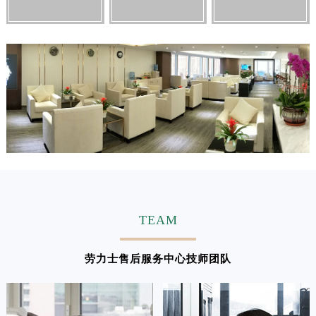
江西省景德镇市珠山区珠山中路劳力士售后服务中心（需提前预约）
江西省九江市浔阳区浔阳路劳力士售后服务中心（需提前预约）
江西省南昌市红谷滩新区红谷中大道998号绿地双子塔（中央广场）A1座办公楼14层1407室劳力士售后服务中心（需提前预约）
江西省萍乡市安源区萍安北大道与康庄路交叉口劳力士售后服务中心（需提前预约）
江西省上饶市信州区滨江西路劳力士售后服务中心（需提前预约）
江西省新余市渝水区北湖西路劳力士售后服务中心（需提前预约）
江西省宜春市袁州区中山中路劳力士售后服务中心（需提前预约）
江西省鹰潭市月湖区胜利东路劳力士售后服务中心（需提前预约）
山东省德州市德城区东风中路劳力士售后服务中心（需提前预约）
山东省东营市东营区济南路劳力士售后服务中心（需提前预约）
山东省济南市历下区经十路11111号华润中心写字楼（万象城）15层1508室劳力士售后服务中心（需提前预约）
TEAM
山东省济宁市任城区太白楼路劳力士售后服务中心（需提前预约）
山东省莱芜市文化南路8号银座商城名表维修一楼名表维修劳力士售后服务中心（需提前预约）
劳力士售后服务中心技师团队
山东省临沂市兰山区解放路劳力士售后服务中心（需提前预约）
山东省日照市东港区烟台路劳力士售后服务中心（需提前预约）
山东省泰安市泰山区财源街道泰山大街劳力士售后服务中心（需提前预约）