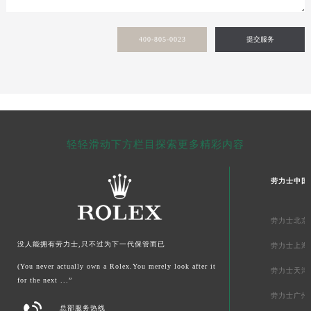
青海省果洛藏族自治州玛沁县团结路劳力士售后服务中心（需提前预约）
青海省海北藏族自治州海晏县将军路劳力士售后服务中心（需提前预约）
400-805-0023
提交服务
青海省海东市乐都区滨河路劳力士售后服务中心（需提前预约）
青海省海南藏族自治州共和县青海湖大街劳力士售后服务中心（需提前预约）
青海省海西蒙古族藏族自治州德令哈市柴达木路劳力士售后服务中心（需提前预约）
青海省黄南藏族自治州同仁市德合隆路劳力士售后服务中心（需提前预约）
青海省西宁市城西区海湖新区西关大道劳力士售后服务中心（需提前预约）
轻轻滑动下方栏目探索更多精彩内容
青海省玉树藏族自治州结古镇胜利路劳力士售后服务中心（需提前预约）
陕西省安康市汉滨区金州路劳力士售后服务中心（需提前预约）
劳力士中国
陕西省宝鸡市渭滨区经二路劳力士售后服务中心（需提前预约）
陕西省汉中市汉台区北大街劳力士售后服务中心（需提前预约）
劳力士北京
陕西省商洛市商州区州城街劳力士售后服务中心（需提前预约）
陕西省铜川市王益区红旗街劳力士售后服务中心（需提前预约）
没人能拥有劳力士,只不过为下一代保管而已
劳力士上海
陕西省渭南市临渭区东风大街劳力士售后服务中心（需提前预约）
(You never actually own a Rolex.You merely look after it
劳力士天津
for the next ...”
陕西省咸阳市秦都区沣西新城统一西路与白马河路交汇处劳力士售后服务中心（需提前预约）
劳力士广州
陕西省延安市宝塔区中心街劳力士售后服务中心（需提前预约）

总部服务热线