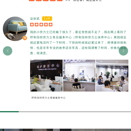
香港特别行政区金钟区中西区金钟道劳力士售后服务中心（需提前预约）
香港特别行政区九龙区油尖旺区弥敦道劳力士售后服务中心（需提前预约）
Lv6
柒拾贰
香港特别行政区铜锣湾区湾仔区轩尼诗道劳力士售后服务中心（需提前预约）





河南省安阳市文峰区解放大道劳力士售后服务中心（需提前预约）
我的小劳力士已经戴了很久了，最近突然就不走了，我在网上看到了
河南省鹤壁市淇滨区九州路劳力士售后服务中心（需提前预约）
呼和浩特劳力士售后服务中心（呼和浩特劳力士保养中心）离我很近
就赶紧电话约了一下时间，下班的时候就赶紧过来了，师傅接待很热
河南省济源市沁园街道济水大道劳力士售后服务中心（需提前预约）
情，也是非常专业的效率还非常高，还给我调整了时间，价格也很实


河南省焦作市解放区解放路劳力士售后服务中心（需提前预约）
惠，很满意。
河南省开封市鼓楼区中山路劳力士售后服务中心（需提前预约）
河南省洛阳市西工区中州中路与解放路交叉口劳力士售后服务中心（需提前预约）
河南省漯河市源汇区交通路劳力士售后服务中心（需提前预约）
河南省南阳市宛城区范蠡东路与南都路交叉口劳力士售后服务中心（需提前预约）
河南省平顶山市卫东区建设路劳力士售后服务中心（需提前预约）
呼和浩特劳力士维修服务中心
河南省濮阳市大华龙区开州路绿城路交叉口劳力士售后服务中心（需提前预约）
河南省三门峡市湖滨区和平路劳力士售后服务中心（需提前预约）
河南省商丘市梁园区神火大道劳力士售后服务中心（需提前预约）
河南省新乡市红旗区人民路劳力士售后服务中心（需提前预约）