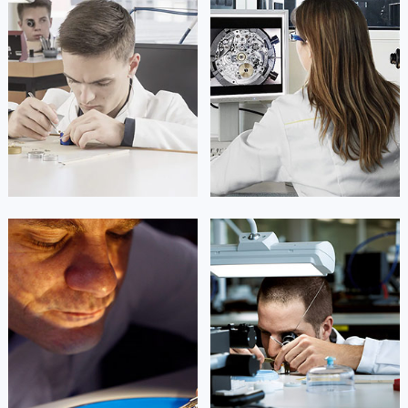
山东省威海市环翠区新威海路89号振华商厦一楼名表维修劳力士售后服务中心（需提前预约）
山东省潍坊市奎文区东风东街劳力士售后服务中心（需提前预约）
山东省枣庄市滕州市北辛路与善国路交叉口劳力士售后服务中心（需提前预约）
山东省淄博市张店区金晶大道劳力士售后服务中心（需提前预约）
上海市黄浦区南京东路299号宏伊国际广场写字楼8层806室劳力士售后服务中心（需提前预约）
上海市徐汇区虹桥路3号港汇中心2座37层3705室劳力士售后服务中心（需提前预约）
浙江省杭州市上城区钱江路1366号华润大厦A座5层503-5室劳力士售后服务中心（需提前预约）
浙江省湖州市吴兴区劳动路劳力士售后服务中心（需提前预约）
浙江省嘉兴市南湖区广益路705号嘉兴世界贸易中心A座13层1304室劳力士售后服务中心（需提前预约）
浙江省金华市金东区东市南街777号金华万达广场4号楼22楼2209室劳力士售后服务中心（需提前预约）
凯罗尔·切尔西
达芙妮·克劳迪娅
资深劳力士技师
资深劳力士技师
浙江省丽水市莲都区解放街劳力士售后服务中心（需提前预约）
是劳力士售后服务中心
是劳力士售后服务中心
浙江省宁波市江北区大闸南路500号来福士广场办公楼20层2009室劳力士售后服务中心（需提前预约）
(劳力士保养中心)
(劳力士保养中心)
的高级技师之一
的高级技师之一
浙江省衢州市柯城区上街劳力士售后服务中心（需提前预约）
Beijing Rolex Maintain center
Shanghai Rolex Maintain center
浙江省绍兴市越城区胜利东路379号世茂天际中心写字楼8层805室劳力士售后服务中心（需提前预约）
浙江省舟山市定海区解放东路劳力士售后服务中心（需提前预约）


北京劳力士维修
上海劳力士维修
澳门特别行政区大堂区议事亭前地（新马路）劳力士售后服务中心（需提前预约）