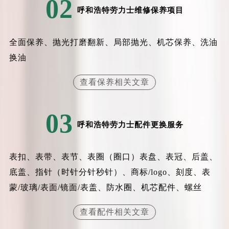
02
辽宁省铁岭市银州区南马路劳力士售后服务中心（需提前预约）
呼和浩特劳力士维修保养项目
辽宁省营口市站前区市府路与渤海大街交叉口劳力士售后服务中心（需提前预约）
辽宁省沈阳市沈河区中街路137号亨得利名表维修授权店1楼劳力士售后服务中心（需提前预约）
全面保养、抛光打磨翻新、局部抛光、机芯保养、洗油
辽宁省沈阳市沈河区中街路83号亨得利名表维修授权店1楼劳力士售后服务中心（需提前预约）
换油
北京市朝阳区建国门外大街甲6号华熙国际中心D座11层1102室劳力士售后服务中心（需提前预约）
北京市东城区东长安街1号王府井东方广场W3座6层602室劳力士售后服务中心（需提前预约）
查看保养相关文章
河北省保定市竞秀区朝阳北大街北国先天下劳力士售后服务中心（需提前预约）
内蒙古自治区阿拉善盟市左旗土尔扈特大街劳力士售后服务中心（需提前预约）
03
内蒙古自治区巴彦淖尔市临河区新华街劳力士售后服务中心（需提前预约）
呼和浩特劳力士配件更换服务
内蒙古自治区包头市青山区幸福路甲3号王府井百货名表维修劳力士售后服务中心（需提前预约）
内蒙古自治区赤峰市红山区哈达街劳力士售后服务中心（需提前预约）
表扣、表带、表节、表圈（圈口）表盘、表冠、后盖、
内蒙古自治区鄂尔多斯市东胜区伊金霍洛街劳力士售后服务中心（需提前预约）
底盖、指针（时针分针秒针）、商标/logo、刻度、表
内蒙古自治区呼伦贝尔市海拉尔区中央街劳力士售后服务中心（需提前预约）
蒙/玻璃/表面/镜面/表盖、防水圈、机芯配件、螺丝
内蒙古自治区通辽市科尔沁区明仁大街劳力士售后服务中心（需提前预约）
内蒙古自治区乌海市海勃湾区人民南路劳力士售后服务中心（需提前预约）
查看配件相关文章
内蒙古自治区乌兰察布市集宁区恩和大街劳力士售后服务中心（需提前预约）