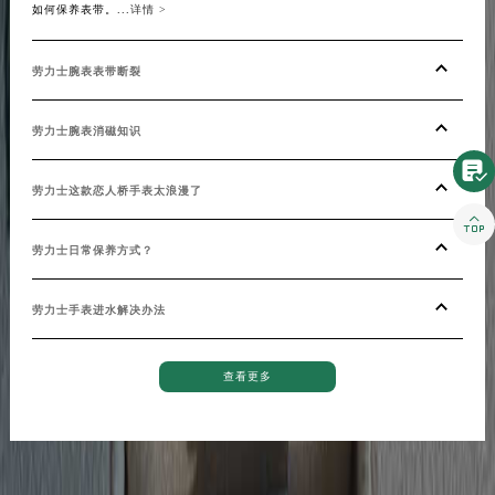
如何保养表带。...
详情 >
湖南省常德市武陵区人民路劳力士售后服务中心（需提前预约）
湖南省郴州市北湖区国庆北路劳力士售后服务中心（需提前预约）
劳力士腕表表带断裂
湖南省衡阳市雁峰区解放路劳力士售后服务中心（需提前预约）
湖南省怀化市鹤城区迎丰中路劳力士售后服务中心（需提前预约）
劳力士腕表消磁知识
湖南省娄底市娄星区长青街劳力士售后服务中心（需提前预约）

湖南省邵阳市双清区东风路劳力士售后服务中心（需提前预约）
劳力士这款恋人桥手表太浪漫了
湖南省湘潭市雨湖区莲城大道劳力士售后服务中心（需提前预约）

湖南省益阳市赫山区桃花仑路劳力士售后服务中心（需提前预约）
劳力士日常保养方式？
湖南省永州市冷水滩区永州大道与中兴路交叉口劳力士售后服务中心（需提前预约）
湖南省岳阳市岳阳楼区东茅岭路劳力士售后服务中心（需提前预约）
劳力士手表进水解决办法
湖南省张家界市永定区解放路劳力士售后服务中心（需提前预约）
湖南省长沙市芙蓉区建湘路393号世茂环球金融中心写字楼10层1013室劳力士售后服务中心（需提前预约）
查看更多
湖南省株洲市芦淞区建设南路劳力士售后服务中心（需提前预约）
甘肃省白银市白银区北京路劳力士售后服务中心（需提前预约）
甘肃省定西市安定区解放路劳力士售后服务中心（需提前预约）
甘肃省敦煌市沙州镇阳关中路劳力士售后服务中心（需提前预约）