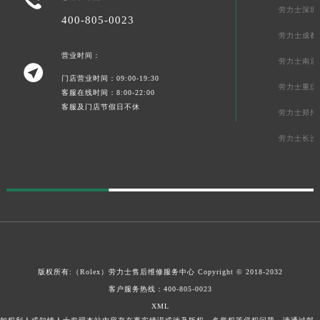
陕西省榆林市榆阳区长兴路劳力士售后服务中心（需提前预约）
劳力士深圳
400-805-0023
新疆维吾尔自治区阿克苏市东大街劳力士售后服务中心（需提前预约）
劳力士成都
新疆维吾尔自治区阿拉尔市胜利大道劳力士售后服务中心（需提前预约）
营业时间：
劳力士南京

新疆维吾尔自治区阿拉山口市友好路劳力士售后服务中心（需提前预约）
门店营业时间：09:00-19:30
劳力士重庆
新疆维吾尔自治区阿勒泰市解放路劳力士售后服务中心（需提前预约）
客服在线时间：8:00-22:00
客服及门店节假日不休
新疆维吾尔自治区阿图什市光明路劳力士售后服务中心（需提前预约）
劳力士郑州
新疆维吾尔自治区白杨市军垦路劳力士售后服务中心（需提前预约）
劳力士长沙
新疆维吾尔自治区北屯市团结路劳力士售后服务中心（需提前预约）
新疆维吾尔自治区博乐市博乐市北京路劳力士售后服务中心（需提前预约）
新疆维吾尔自治区昌吉市延安北路劳力士售后服务中心（需提前预约）
新疆维吾尔自治区阜康市博峰路劳力士售后服务中心（需提前预约）
新疆维吾尔自治区哈密市伊州区建国北路劳力士售后服务中心（需提前预约）
新疆维吾尔自治区和田市和田市北京西路劳力士售后服务中心（需提前预约）
新疆维吾尔自治区胡杨河市胡杨河市胡杨路劳力士售后服务中心（需提前预约）
版权所有:（Rolex）
劳力士售后维修服务中心
Copyright © 2018-2032
客户服务热线：
400-805-0023
新疆维吾尔自治区霍尔果斯市亚欧北路劳力士售后服务中心（需提前预约）
XML
新疆维吾尔自治区喀什市解放北路劳力士售后服务中心（需提前预约）