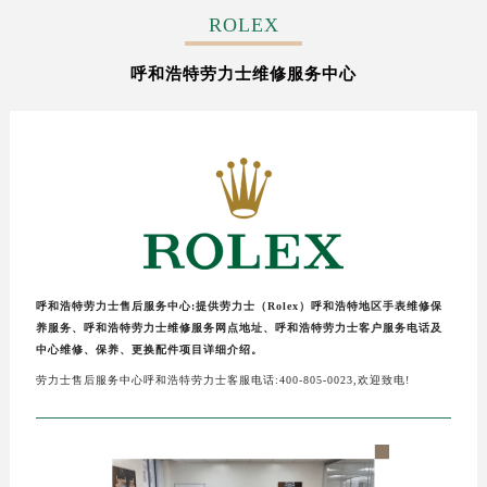
徐州市鼓楼区淮海东路29号苏宁广场IFC国际金融中心写字楼35层3508室（需提前预约）
ROLEX
扬州市邗江区国展路29号星耀天地写字楼1号楼18层1803室（需提前预约）
呼和浩特劳力士维修服务中心
盐城市盐都区世纪大道5号盐城金融城写字楼1号楼16层1604室（需提前预约）
泰州市海陵区永定东路399号置地商务中心东塔写字楼（华润万象城）17层1706室（需提前预约）
宁波市江北区大闸南路500号来福士广场办公楼20层2009室（需提前预约）
杭州市上城区钱江路1366号华润大厦写字楼A座5层503-5室（需提前预约）
金华市金东区东市南街777号金华万达广场写字楼4号楼22层2209室（需提前预约）
绍兴市越城区胜利东路379号世茂天际中心写字楼8层805室（需提前预约）
嘉兴市南湖区广益路705号嘉兴世界贸易中心写字楼A座13层1304室（需提前预约）
南昌市红谷滩新区红谷中大道998号绿地双子塔（中央广场）A1座办公楼14层07室（需提前预约）
呼和浩特劳力士售后服务中心:提供劳力士（Rolex）呼和浩特地区手表维修保
济南市历下区经十路11111号华润中心写字楼（万象城）15层1508室（需提前预约）
养服务、呼和浩特劳力士维修服务网点地址、呼和浩特劳力士客户服务电话及
广州市天河区天河路230号万菱汇国际中心写字楼A塔7层704室（需提前预约）
中心维修、保养、更换配件项目详细介绍。
广州市越秀区环市东路371-375号世界贸易中心大厦南塔写字楼15层07室（需提前预约）
劳力士售后服务中心呼和浩特劳力士客服电话:400-805-0023,欢迎致电!
深圳市罗湖区深南东路5001号华润大厦写字楼17层1701室（需提前预约）
惠州市惠城区江北文昌一路7号华贸大厦写字楼1座30层05室（需提前预约）
厦门市思明区湖滨东路95号华润大厦写字楼B座11层1104室（需提前预约）