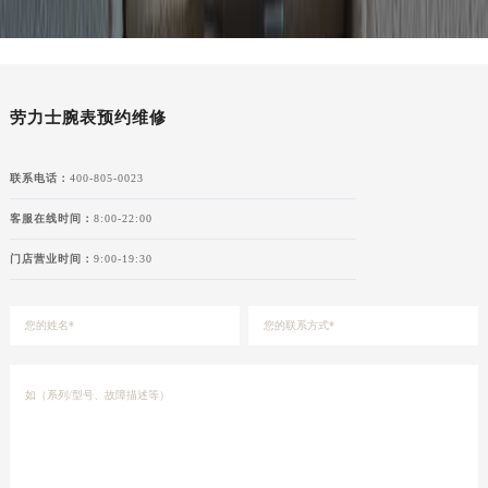
甘肃省合作市人民街劳力士售后服务中心（需提前预约）
甘肃省嘉峪关市雄关区新华中路劳力士售后服务中心（需提前预约）
甘肃省金昌市金川区北京路劳力士售后服务中心（需提前预约）
甘肃省酒泉市肃州区西大街劳力士售后服务中心（需提前预约）
劳力士腕表预约维修
甘肃省临夏市城南街道团结路劳力士售后服务中心（需提前预约）
甘肃省陇南市武都区人民路劳力士售后服务中心（需提前预约）
联系电话：
400-805-0023
甘肃省平凉市崆峒区西大街劳力士售后服务中心（需提前预约）
客服在线时间：
8:00-22:00
甘肃省庆阳市西峰区南大街劳力士售后服务中心（需提前预约）
甘肃省天水市秦州区民主路劳力士售后服务中心（需提前预约）
门店营业时间：
9:00-19:30
甘肃省武威市凉州区迎宾路劳力士售后服务中心（需提前预约）
甘肃省张掖市甘州区民乐北路劳力士售后服务中心（需提前预约）
宁夏回族自治区固原市原州区文化街劳力士售后服务中心（需提前预约）
宁夏回族自治区石嘴山市大武口区贺兰山路劳力士售后服务中心（需提前预约）
宁夏回族自治区吴忠市利通区开元大道劳力士售后服务中心（需提前预约）
宁夏回族自治区银川市兴庆区新华东路97号新百中心C馆一层C1-18号商铺劳力士售后服务中心（需提前预约）
宁夏回族自治区中卫市沙坡头区鼓楼东街劳力士售后服务中心（需提前预约）