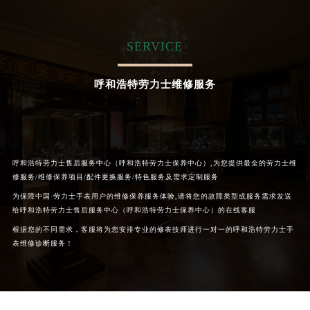
甘肃省兰州市七里河区西津西路16号兰州中心写字楼21层2102室（需提前预约）
重庆市解放碑渝中区民权路28号英利国际金融中心写字楼20层01室（需提前预约）
SERVICE
黑龙江省大庆市萨尔图区会战大街劳力士售后服务中心（需提前预约）
黑龙江省鹤岗市向阳区红军路劳力士售后服务中心（需提前预约）
呼和浩特劳力士维修服务
黑龙江省黑河市爱辉区中央街劳力士售后服务中心（需提前预约）
黑龙江省鸡西市鸡冠区红军路劳力士售后服务中心（需提前预约）
黑龙江省佳木斯市向阳区长安路劳力士售后服务中心（需提前预约）
黑龙江省牡丹江市东安区太平路劳力士售后服务中心（需提前预约）
呼和浩特劳力士售后服务中心（呼和浩特劳力士保养中心）,为您提供最全的劳力士维
黑龙江省七台河市桃山区大同街劳力士售后服务中心（需提前预约）
修服务/维修保养项目/配件更换服务/特色服务及需求定制服务
黑龙江省齐齐哈尔市龙沙区龙华路劳力士售后服务中心（需提前预约）
为保障中国·劳力士手表用户的维修保养服务体验,请将您的故障类型或服务需求发送
黑龙江省双鸭山市尖山区新兴大街劳力士售后服务中心（需提前预约）
给呼和浩特劳力士售后服务中心（呼和浩特劳力士保养中心）的在线客服
黑龙江省绥化市北林区新华街与康庄路交叉口劳力士售后服务中心（需提前预约）
根据您的不同需求，客服将为您安排专业的修表技师进行一对一的呼和浩特劳力士手
黑龙江省伊春市伊美区通河路劳力士售后服务中心（需提前预约）
表维修诊断服务！
吉林省白城市洮北区明仁南街劳力士售后服务中心（需提前预约）
吉林省白山市浑江区浑江大街劳力士售后服务中心（需提前预约）
吉林省吉林市船营区河南街劳力士售后服务中心（需提前预约）