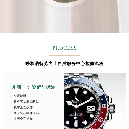
安徽省亳州市谯城区魏武大道劳力士售后服务中心（需提前预约）
安徽省池州市贵池区长江路劳力士售后服务中心（需提前预约）
安徽省滁州市琅琊区南谯北路劳力士售后服务中心（需提前预约）
安徽省阜阳市颍州区颍州北路劳力士售后服务中心（需提前预约）
安徽省淮北市相山区淮海路劳力士售后服务中心（需提前预约）
安徽省淮南市田家庵区国庆中路劳力士售后服务中心（需提前预约）
PROCESS
安徽省黄山市屯溪区黄山西路劳力士售后服务中心（需提前预约）
安徽省六安市金安区解放中路劳力士售后服务中心（需提前预约）
呼和浩特劳力士售后服务中心检修流程
安徽省马鞍山市雨山区湖南西路劳力士售后服务中心（需提前预约）
安徽省宿州市埇桥区人民中路劳力士售后服务中心（需提前预约）
安徽省铜陵市铜官区石城大道劳力士售后服务中心（需提前预约）
步骤一： 诊断与拆卸
安徽省芜湖市镜湖区中山路步行街劳力士售后服务中心（需提前预约）
功能诊断
安徽省宣城市宣州区叠嶂西路劳力士售后服务中心（需提前预约）
将机芯从表壳移出
机芯全面拆卸
福建省龙岩市新罗区九一南路劳力士售后服务中心（需提前预约）
所有机芯零件清洁
福建省南平市建阳区人民西路劳力士售后服务中心（需提前预约）
表壳全面拆卸
福建省宁德市蕉城区天湖东路劳力士售后服务中心（需提前预约）