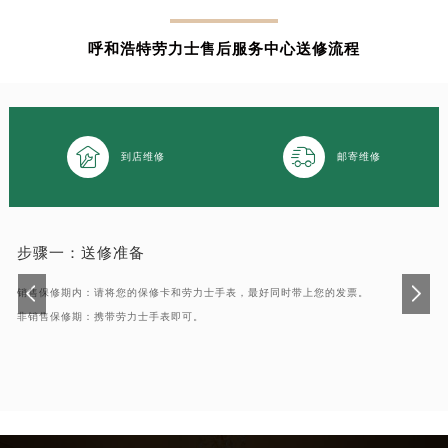
苏州市苏州工业园区星港街199号苏州中心办公楼C座22层08室（需提前预约）
武汉市江汉区解放大道686号世界贸易大厦38层09室（需提前预约）
呼和浩特劳力士售后服务中心送修流程
南宁市青秀区金湖路59号地王大厦12楼1224室（需提前预约）
合肥市蜀山区潜山路111号万象城华润大厦B座12楼03室（需提前预约）
泉州市丰泽区宝洲路729号浦西万达中心写字楼A座7楼709室（需提前预约）


青岛市南区山东路6号华润大厦B座22层04室（需提前预约）
到店维修
邮寄维修
烟台市芝罘区胜利路139号万达金融中心A座907室（需提前预约）
长春市朝阳区西安大路727号中银大厦A座(旺进大厦)18层09室（需提前预约）
贵阳市南明区都司高架桥路33号亨特国际金融中心14楼14D（需提前预约）
步骤一：
送修准备
昆明市盘龙区北京路928号同德昆明广场写字楼10层06室（需提前预约）
石家庄市长安区中山东路39号勒泰中心写字楼B座13层07室（需提前预约）
销售保修期内：请将您的保修卡和劳力士手表，最好同时带上您的发票。
非销售保修期：携带劳力士手表即可。
西安市碑林区南关正街88号华侨城长安国际中心E座6楼10室（需提前预约）
海口市龙华区金贸东路5号海口华润大厦B座17层1707室（需提前预约）
唐山市路南区新华东道100号万达广场写字楼A座10层1002室（需提前预约）
台州市椒江区东海大道1800号腾达中心东1幢20楼2002室（需提前预约）
内蒙古自治区呼和浩特市玉泉区大学西街70号华润万象城写字楼（鄂尔多斯大厦）23层2326室（需提前预约）