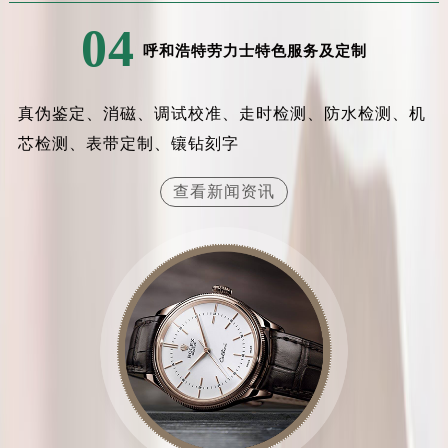
内蒙古自治区锡林郭勒盟市锡林浩特市光明街与额尔敦路交叉口劳力士售后服务中心（需提前预约）
04
内蒙古自治区兴安盟市乌兰浩特市兴安大街劳力士售后服务中心（需提前预约）
呼和浩特劳力士特色服务及定制
山西省大同市平城区迎宾街劳力士售后服务中心（需提前预约）
山西省晋城市城区黄华街劳力士售后服务中心（需提前预约）
真伪鉴定、消磁、调试校准、走时检测、防水检测、机
山西省晋中市榆次区顺城街劳力士售后服务中心（需提前预约）
芯检测、表带定制、镶钻刻字
山西省临汾市尧都区解放路劳力士售后服务中心（需提前预约）
山西省吕梁市离石区永宁中路与建设街交叉口劳力士售后服务中心（需提前预约）
查看新闻资讯
山西省朔州市朔城区怡西路与鄯阳西街交汇处劳力士售后服务中心（需提前预约）
山西省忻州市忻府区和平东街与七一南路交叉口劳力士售后服务中心（需提前预约）
山西省阳泉市郊区平阳东街与新城大道交叉口劳力士售后服务中心（需提前预约）
山西省运城市盐湖区河东街劳力士售后服务中心（需提前预约）
山西省长治市潞州区英雄中路劳力士售后服务中心（需提前预约）
山西省太原市迎泽区迎泽街道解放路15号亨得利名表维修授权店3楼劳力士售后服务中心（需提前预约）
天津市和平区赤峰道136号天津国际金融中心26层2603室劳力士售后服务中心（需提前预约）
安徽省安庆市迎江区人民路劳力士售后服务中心（需提前预约）
安徽省蚌埠市蚌山区淮河路劳力士售后服务中心（需提前预约）