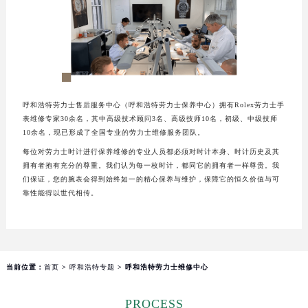
福州市鼓楼区五四路128-1号恒力城写字楼15层03室（需提前预约）
成都市锦江区人民东路6号SAC东原中心写字楼24层2406B室（需提前预约）
重庆市江北区观音桥步行街2号融恒时代广场写字楼9层902室（需提前预约）
长沙市芙蓉区定王台街道建湘路393号世茂环球金融中心写字楼（芙蓉广场）10层13室（需提前预约）
郑州市二七区铭功路10号华润大厦写字楼29层2905室（需提前预约）
太原市迎泽区解放路15号亨得利名表服务中心（品牌授权店）3层整层（需提前预约）
呼和浩特劳力士售后服务中心（呼和浩特劳力士保养中心）拥有Rolex劳力士手
表维修专家30余名，其中高级技术顾问3名、高级技师10名，初级、中级技师
沈阳市沈河区中街路137号亨得利名表服务中心（品牌授权店）1层整层（需提前预约）
10余名，现已形成了全国专业的劳力士维修服务团队。
沈阳市沈河区中街路83号亨得利名表服务中心（品牌授权店）1层整层（需提前预约）
每位对劳力士时计进行保养维修的专业人员都必须对时计本身、时计历史及其
乌鲁木齐市天山区红山路26号时代广场（CCMALL）C座17层17-B（需提前预约）
拥有者抱有充分的尊重。我们认为每一枚时计，都同它的拥有者一样尊贵。我
们保证，您的腕表会得到始终如一的精心保养与维护，保障它的恒久价值与可
温州市鹿城区锦绣路1067号置信广场10层1015室（需提前预约）
靠性能得以世代相传。
哈尔滨市道里区友谊西路600号富力中心T2座写字楼29层03室（需提前预约）
大连市中山区人民路15号国际金融大厦7层G室（需提前预约）
佛山市禅城区季华五路57号万科金融中心C座12层1205室（需提前预约）
东莞市东城街道鸿福东路1号民盈国贸中心T1写字楼9层907室（需提前预约）
当前位置：
首页
>
呼和浩特专题
> 呼和浩特劳力士维修中心
无锡市梁溪区人民中路139号恒隆广场写字楼1座11层1104室（需提前预约）
南通市崇川区工农路57号圆融广场写字楼16层1603室（需提前预约）
PROCESS