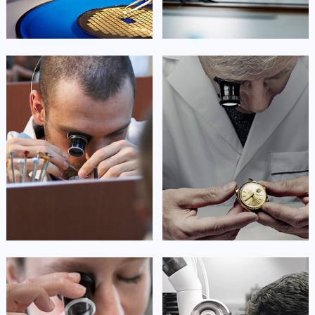
澳门特别行政区风顺堂区南湾大马路劳力士售后服务中心（需提前预约）
澳门特别行政区花地玛堂区关闸广场劳力士售后服务中心（需提前预约）
澳门特别行政区花王堂区大三巴商圈劳力士售后服务中心（需提前预约）
澳门特别行政区嘉模堂区官也街劳力士售后服务中心（需提前预约）
艾德琳·亚历桑德拉
艾莉森·安吉莉亚
澳门省路氹城市金光大道劳力士售后服务中心（需提前预约）
资深劳力士技师
资深劳力士技师
是劳力士售后服务中心
是劳力士售后服务中心
澳门特别行政区望德堂区塔石广场劳力士售后服务中心（需提前预约）
(劳力士保养中心)
(劳力士保养中心)
的高级技师之一
的高级技师之一
福建省福州市鼓楼区五四路128-1号恒力城写字楼15层03室劳力士售后服务中心（需提前预约）
Guangzhou Rolex Maintain center
Shenzhen Rolex Maintain center
福建省厦门市思明区湖滨东路95号万象城华润大厦B座11层1104室劳力士售后服务中心（需提前预约）
广东省潮州市潮安区新风路与潮汕路交汇处劳力士售后服务中心（需提前预约）
广东省广州市天河区天河路230号万菱汇国际中心A塔7层704室劳力士售后服务中心（需提前预约）


广州劳力士维修
深圳劳力士维修
广东省广州市越秀区环市东路371-375号世界贸易中心大厦南塔15层1507室劳力士售后服务中心（需提前预约）
广东省河源市源城区越王大道劳力士售后服务中心（需提前预约）
广东省惠州市惠城区江北文昌一路7号华贸大厦1座30层3005室劳力士售后服务中心（需提前预约）
广东省江门市蓬江区广场西路劳力士售后服务中心（需提前预约）
安尼塔·阿普里尔
贝亚特·布兰奇
广东省揭阳市榕城进贤门步行街劳力士售后服务中心（需提前预约）
资深劳力士技师
资深劳力士技师
广东省茂名市电白区水东街道迎宾大道劳力士售后服务中心（需提前预约）
是劳力士售后服务中心
是劳力士售后服务中心