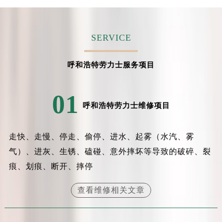
吉林省辽源市龙山区人民大街劳力士售后服务中心（需提前预约）
吉林省梅河口市新华街道梅河大街劳力士售后服务中心（需提前预约）
吉林省四平市铁东区紫气大路与南九经街交汇处劳力士售后服务中心（需提前预约）
SERVICE
吉林省松原市宁江区五环大街劳力士售后服务中心（需提前预约）
吉林省通化市东昌区环通乡江南大街劳力士售后服务中心（需提前预约）
呼和浩特劳力士服务项目
吉林省延边市延吉市解放路劳力士售后服务中心（需提前预约）
辽宁省鞍山市铁东区站前街劳力士售后服务中心（需提前预约）
01
辽宁省本溪市平山区胜利路劳力士售后服务中心（需提前预约）
呼和浩特劳力士维修项目
辽宁省朝阳市双塔区新华路劳力士售后服务中心（需提前预约）
辽宁省丹东市振兴区七经街劳力士售后服务中心（需提前预约）
走快、走慢、停走、偷停、进水、起雾（水汽、雾
辽宁省抚顺市新抚区东一路劳力士售后服务中心（需提前预约）
气）、进灰、生锈、磕碰、意外摔坏等导致的破碎、裂
辽宁省阜新市海州区解放大街劳力士售后服务中心（需提前预约）
痕、划痕、断开、摔停
辽宁省葫芦岛市连山区中央路劳力士售后服务中心（需提前预约）
辽宁省锦州市古塔区中央大街劳力士售后服务中心（需提前预约）
查看维修相关文章
辽宁省辽阳市白塔区新运大街劳力士售后服务中心（需提前预约）
辽宁省盘锦市兴隆台区石油大街劳力士售后服务中心（需提前预约）