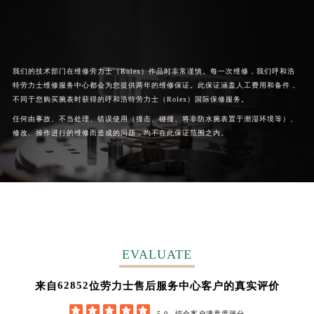
广西壮族自治区河池市金城江区金城江街道朝阳路劳力士售后服务中心（需提前预约）
广西壮族自治区贺州市八步区城东街道灵峰南路劳力士售后服务中心（需提前预约）
广西壮族自治区来宾市兴宾区桂中大道劳力士售后服务中心（需提前预约）
广西壮族自治区柳州市城中区中山中路劳力士售后服务中心（需提前预约）
我们的技术部门在维修劳力士（Rolex）作品时非常谨慎。每一次维修，我们呼和浩
特劳力士维修服务中心都会为您提供两年的维修保证。此保证涵盖人工费用和备件，
广西壮族自治区钦州市钦南区金海湾东大街劳力士售后服务中心（需提前预约）
不同于您购买腕表时获得的呼和浩特劳力士（Rolex）国际保修服务。
广西壮族自治区梧州市万秀区龙湖镇高旺路劳力士售后服务中心（需提前预约）
任何由事故、不当处理、错误使用（撞击、碰撞、将非防水腕表置于潮湿环境等）、
广西壮族自治区玉林市玉州区金玉路劳力士售后服务中心（需提前预约）
修改、操作进行的维修而造成的问题，均不在此保证范围之内。
海南省儋州市儋州市那大镇兰洋北路劳力士售后服务中心（需提前预约）
海南省东方市八所镇解放西路劳力士售后服务中心（需提前预约）
海南省琼海市嘉积镇东风路劳力士售后服务中心（需提前预约）
海南省三沙市西沙区西沙群岛永兴岛北京路劳力士售后服务中心（需提前预约）
海南省三亚市吉阳区迎宾路劳力士售后服务中心（需提前预约）
海南省万宁市万城镇解放路劳力士售后服务中心（需提前预约）
EVALUATE
海南省文昌市文城镇教育东路劳力士售后服务中心（需提前预约）
海南省五指山市通什镇三月三大道劳力士售后服务中心（需提前预约）
62852
来自
位劳力士售后服务中心客户的真实评价
香港特别行政区尖沙咀区油尖旺区广东道劳力士售后服务中心（需提前预约）





5.0
综合客户满意度评分