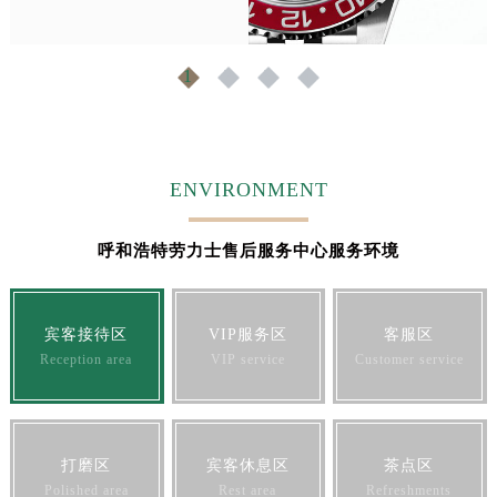
福建省莆田市城厢区霞林街道荔华东大道劳力士售后服务中心（需提前预约）
福建省三明市三元区东乾二路劳力士售后服务中心（需提前预约）
1
2
3
4
福建省漳州市龙文区步港路劳力士售后服务中心（需提前预约）
江苏省常州市新北区龙锦路1590号现代传媒中心5号楼10层1008室劳力士售后服务中心（需提前预约）
江苏省淮安市清江浦区淮海北路劳力士售后服务中心（需提前预约）
江苏省连云港市海州区通灌北路劳力士售后服务中心（需提前预约）
ENVIRONMENT
江苏省南京市秦淮区中山南路1号南京中心22层22-C1-C3室劳力士售后服务中心（需提前预约）
江苏省宿迁市宿城区西湖路劳力士售后服务中心（需提前预约）
呼和浩特劳力士售后服务中心服务环境
江苏省泰州市海陵区永定东路399号置地商务中心东塔（华润万象城）17层1706室劳力士售后服务中心（需提前预约）
江苏省徐州市鼓楼区淮海东路29号苏宁广场IFC国际金融中心35层3508室劳力士售后服务中心（需提前预约）
江苏省盐城市盐都区世纪大道5号盐城金融城写字楼1号楼16层1604室劳力士售后服务中心（需提前预约）
宾客接待区
VIP服务区
客服区
江苏省扬州市邗江区国展路29号星耀天地写字楼1号楼18层1803室劳力士售后服务中心（需提前预约）
Reception area
VIP service
Customer service
江苏省镇江市京口区中山东路劳力士售后服务中心（需提前预约）
江西省抚州市临川区赣东大道劳力士售后服务中心（需提前预约）
江西省赣州市章贡区文清路劳力士售后服务中心（需提前预约）
打磨区
宾客休息区
茶点区
江西省吉安市吉州区井冈山大道劳力士售后服务中心（需提前预约）
Polished area
Rest area
Refreshments