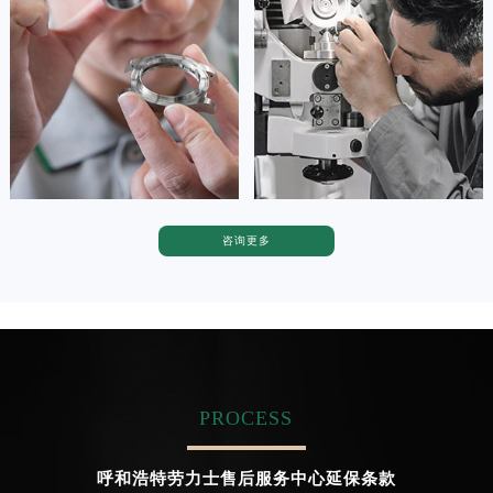
(劳力士保养中心)
(劳力士保养中心)
广东省梅州市梅江区金燕大道劳力士售后服务中心（需提前预约）
的高级技师之一
的高级技师之一
Tianjin Rolex Maintain center
Nanjing Rolex Maintain center
广东省清远市清城区湖西路劳力士售后服务中心（需提前预约）
广东省汕头市龙湖区长平路劳力士售后服务中心（需提前预约）
广东省汕尾市城区香洲街道园林社区翠园街劳力士售后服务中心（需提前预约）


天津劳力士维修
上海劳力士维修
广东省韶关市武江区芙蓉新区与老城中心交汇处劳力士售后服务中心（需提前预约）
广东省深圳市罗湖区深南东路5001号华润大厦17层1701室劳力士售后服务中心（需提前预约）
广东省阳江市江城区东风一路劳力士售后服务中心（需提前预约）
广东省云浮市云城区金山路劳力士售后服务中心（需提前预约）
咨询更多
卡罗琳·卡桑德拉
辛迪·克莱门特
广东省湛江市赤坎区观海北路劳力士售后服务中心（需提前预约）
资深劳力士技师
资深劳力士技师
广东省肇庆市端州区信安大道与砚都大道交汇处劳力士售后服务中心（需提前预约）
是劳力士售后服务中心
是劳力士售后服务中心
(劳力士保养中心)
(劳力士保养中心)
广西壮族自治区百色市右江区中山二路劳力士售后服务中心（需提前预约）
的高级技师之一
的高级技师之一
Chengdu Rolex Maintain center
Beijing Rolex Maintain center
广西壮族自治区北海市海城区北京路劳力士售后服务中心（需提前预约）
广西壮族自治区崇左市江州区石景林街道友谊大道与丽川路交汇处劳力士售后服务中心（需提前预约）
PROCESS
广西壮族自治区防城港市港口区金花茶大道劳力士售后服务中心（需提前预约）


成都劳力士维修
北京劳力士售后服务中心
广西壮族自治区贵港市港北区港城街道布山大道与仙衣路交叉口劳力士售后服务中心（需提前预约）
呼和浩特劳力士售后服务中心延保条款
广西壮族自治区桂林市秀峰区红岭路劳力士售后服务中心（需提前预约）