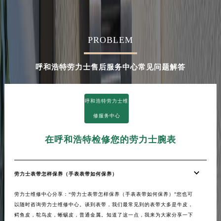
河南省信阳市浉河区东方红大道劳力士售后服务中心（需提前预约）
河南省许昌市魏都区建安大道与八龙路交叉口劳力士售后服务中心（需提前预约）
河南省郑州市二七区民主路10号华润大厦29层2905室劳力士售后服务中心（需提前预约）
PROBLEM
河南省周口市川汇区七一路劳力士售后服务中心（需提前预约）
河南省驻马店市驿城区乐山大道与置地大道交叉口劳力士售后服务中心（需提前预约）
呼和浩特劳力士售后服务中心常见问题解答
湖北省鄂州市鄂城区文星大道劳力士售后服务中心（需提前预约）
湖北省黄冈市黄州区赤壁大道劳力士售后服务中心（需提前预约）
呼和浩特劳力士维
湖北省黄石市黄石港区武汉路劳力士售后服务中心（需提前预约）
修服务中心
湖北省荆门市东宝中天街步行街劳力士售后服务中心（需提前预约）
湖北省荆州市荆州区荆中路劳力士售后服务中心（需提前预约）
在呼和浩特检修您的劳力士腕表
湖北省十堰市茅箭区人民北路劳力士售后服务中心（需提前预约）
湖北省随州市曾都区青年路劳力士售后服务中心（需提前预约）
湖北省咸宁市咸安区长安大道劳力士售后服务中心（需提前预约）
劳力士表带怎样保养（手表表带如何保养）
湖北省襄阳市樊城区长虹路与人民路交叉口劳力士售后服务中心（需提前预约）
劳力士维修中心分享：“劳力士表带怎样保养（手表表带如何保养）”您也可
湖北省孝感市孝南区复兴大道劳力士售后服务中心（需提前预约）
以随时咨询劳力士维修中心。谈到表带，我们最常见到的表带大多是牛皮，
湖北省宜昌市西陵区夷陵大道与港窑路劳力士售后服务中心（需提前预约）
鳄鱼皮，鸵鸟皮，蜥蜴皮，普通金属。知道了这一点，我来为大家分享一下