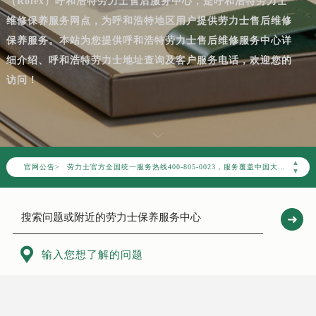
（Rolex）呼和浩特劳力士售后服务中心，是呼和浩特劳力士
维修保养服务网点，为呼和浩特地区用户提供劳力士售后维修
保养服务。本站为您提供呼和浩特劳力士售后维修服务中心详
细介绍、呼和浩特劳力士地址查询及客户服务电话，欢迎您的
访问！
2026年7月劳力士中国区售后服务网络优化升级公告
2026年7月劳力士全国官方售后客户服务热线：400-805-0023
劳力士官方全国统一服务热线400-805-0023，服务覆盖中国大陆、香港、澳门、台湾全部区域（非大陆需加拨“+86”）
▲
官网公告>
2026年7月劳力士售后服务中心最新网点地址：
▼
北京市东城区东长安街1号东方广场写字楼W3座6层602室（需提前预约）
北京市朝阳区建国门外大街甲6号华熙国际中心写字楼D座11层1102室（需提前预约）
天津市和平区赤峰道136号天津国际金融中心写字楼26层2603室（需提前预约）
上海市徐汇区虹桥路3号港汇中心写字楼2座37层3705室（需提前预约）

输入您想了解的问题
上海市黄浦区南京东路299号宏伊国际广场写字楼8层806室（需提前预约）
南京市秦淮区中山南路1号（新街口）南京中心写字楼22层C1-1室（需提前预约）
常州市新北区龙锦路1590号现代传媒中心写字楼5号楼10层1008室（需提前预约）