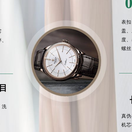
表扣
盖、
雾
度、
碎、
螺丝
目
、洗
真伪
机芯