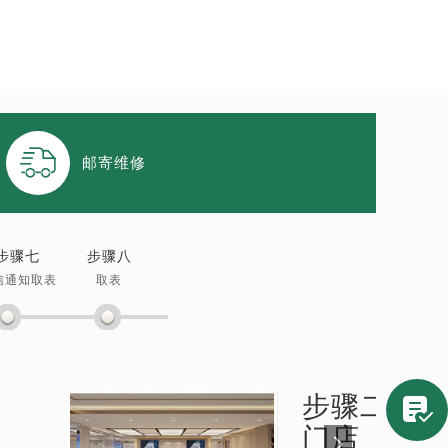

邮寄维修
步骤七
步骤八
信通知取表
取表
步骤二：
劳

门店